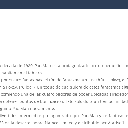
 la década de 1980, Pac-Man está protagonizado por un pequeño c
 habitan en el tablero.
or cuatro fantasmas: el tímido fantasma azul Bashful ("Inky"), el 
nja Pokey. ("Clide"). Un toque de cualquiera de estos fantasmas si
 comiendo una de las cuatro píldoras de poder ubicadas alrededor 
obtener puntos de bonificación. Esto solo dura un tiempo limitado
seguir a Pac-Man nuevamente.
divertidos intermedios protagonizados por Pac-Man y los fantasma
83 de la desarrolladora Namco Limited y distribuido por Atarisoft