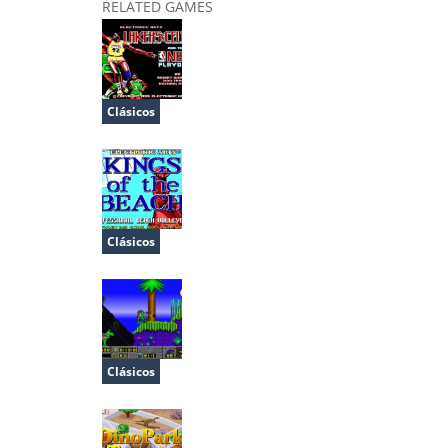
RELATED GAMES
Clásicos
Lakers vs Celtics and the NBA Playoffs
Clásicos
Kings of the Beach
Clásicos
Jazz Jackrabbit CD