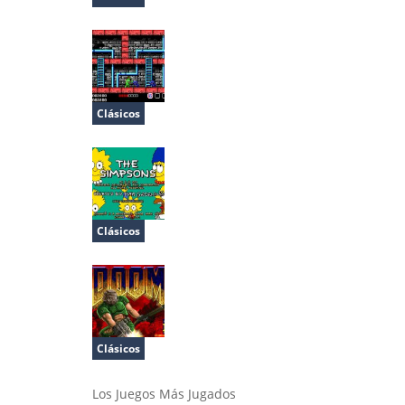
The Amazing Spider-Man
Clásicos
Teenage Mutant Ninja Turtles
Clásicos
The Simpsons
Clásicos
Doom
Los Juegos Más Jugados