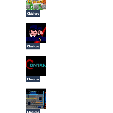
Clásicos
Dinopark Tycoon
Clásicos
The Blues Brothers
Clásicos
Contra
Clásicos