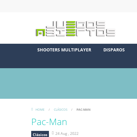
SHOOTERS MULTIPLAYER
DISPAROS
HOME
/
CLÁSICOS
/
PAC-MAN
Pac-Man
24 Aug , 2022
Clásicos