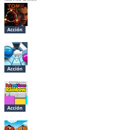
Acción
OpenLara
Acción
Two Tunnel 3D
Acción
Red and Green Rainbow