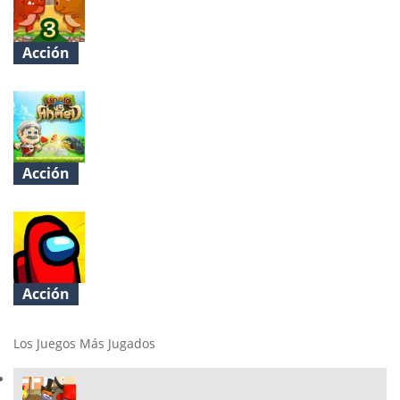
Acción
Dino Meat Hunt Dry Land
Acción
Uncle Ahmed
Acción
Among Us Online Edition
Los Juegos Más Jugados