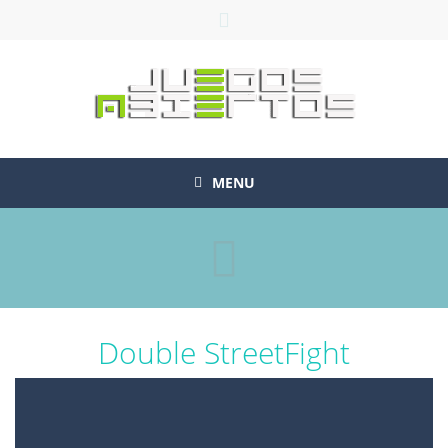
MENU
Double StreetFight