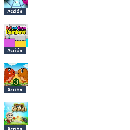
Acción
Two Tunnel 3D
Acción
Red and Green Rainbow
Acción
Dino Meat Hunt Dry Land
Acción