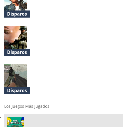
Disparos
Infinity Battlefield Ops
Disparos
Commando Sniper: CS War
Disparos
Commando FPS
Los Juegos Más Jugados