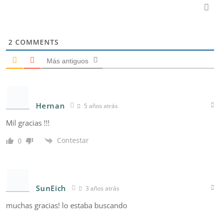
2
COMMENTS
Más antiguos
Hernan
5 años atrás
Mil gracias !!!
Contestar
0
SunEich
3 años atrás
muchas gracias! lo estaba buscando