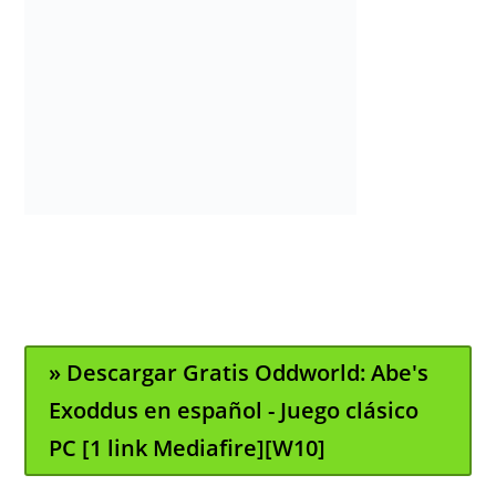
» Descargar Gratis Oddworld: Abe's
Exoddus en español - Juego clásico
PC [1 link Mediafire][W10]