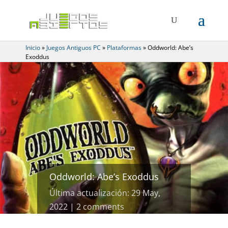
Inicio
»
Juegos Antiguos PC
»
Plataformas
»
Oddworld: Abe’s
Exoddus
Oddworld: Abe’s Exoddus
Última actualización: 29 May,
2022
2 comments