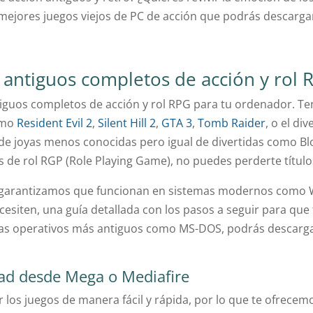
mejores juegos viejos de PC de acción que podrás descargar
s antiguos completos de acción y rol 
iguos completos de acción y rol RPG para tu ordenador. Te
omo
Resident Evil 2
,
Silent Hill 2
,
GTA 3
,
Tomb Raider
, o el di
de joyas menos conocidas pero igual de divertidas como Blo
os de rol RGP (Role Playing Game), no puedes perderte títu
 garantizamos que funcionan en sistemas modernos como W
cesiten, una guía detallada con los pasos a seguir para qu
mas operativos más antiguos como MS-DOS, podrás descarga
dad desde Mega o Mediafire
los juegos de manera fácil y rápida, por lo que te ofrecem