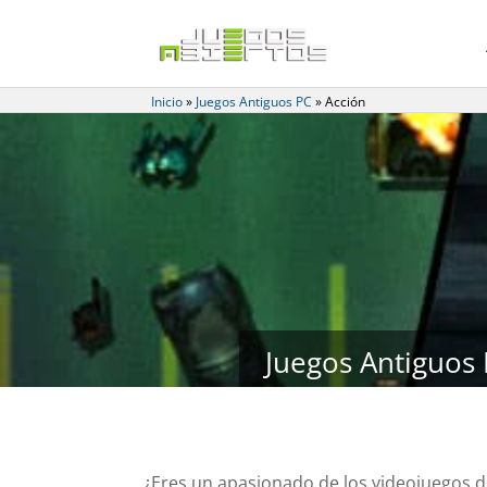
Inicio
»
Juegos Antiguos PC
»
Acción
Juegos Antiguos 
¿Eres un apasionado de los videojuegos de 