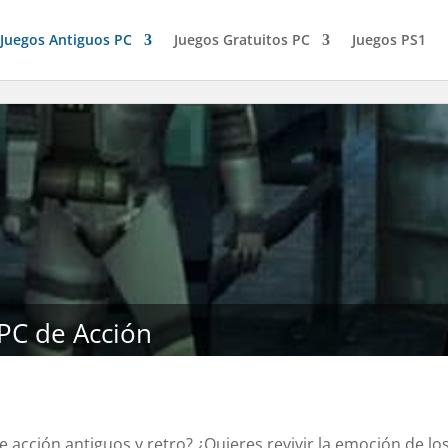
Juegos Antiguos PC
Juegos Gratuitos PC
Juegos PS1
PC de Acción
acción antiguos y retro? ¿Quieres revivir la emoción de los