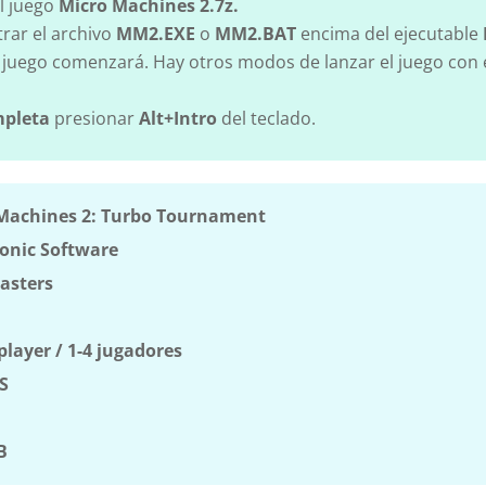
l juego
Micro Machines 2.7z.
trar el archivo
MM2.EXE
o
MM2.BAT
encima del ejecutable
 juego comenzará. Hay otros modos de lanzar el juego con
mpleta
presionar
Alt+Intro
del teclado.
Machines 2: Turbo Tournament
onic Software
asters
player / 1-4 jugadores
S
B