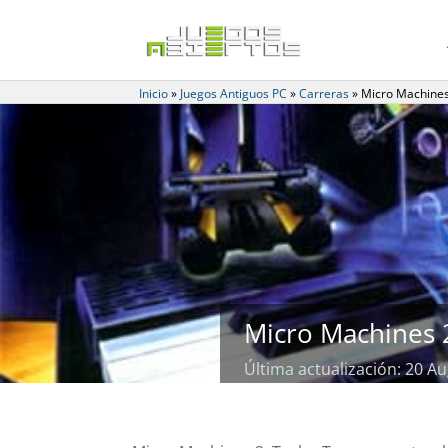
Inicio
»
Juegos Antiguos PC
»
Carreras
»
Micro Machines
Micro Machines 
Última actualización: 20 Au