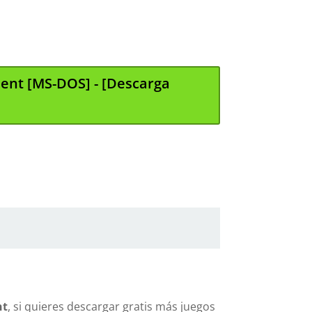
ment [MS-DOS] - [Descarga
nt
, si quieres descargar gratis más juegos