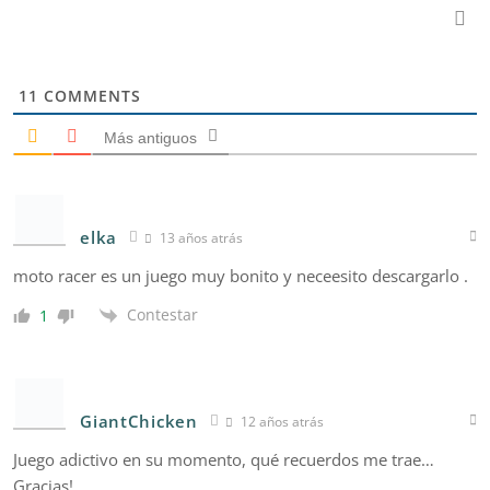
11
COMMENTS
Más antiguos
elka
13 años atrás
moto racer es un juego muy bonito y neceesito descargarlo .
Contestar
1
GiantChicken
12 años atrás
Juego adictivo en su momento, qué recuerdos me trae…
Gracias!