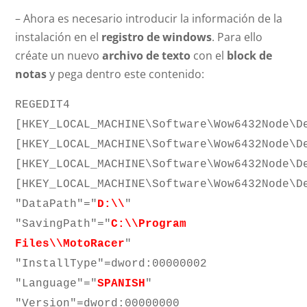
– Ahora es necesario introducir la información de la
instalación en el
registro de windows
. Para ello
créate un nuevo
archivo de texto
con el
block de
notas
y pega dentro este contenido:
REGEDIT4
[HKEY_LOCAL_MACHINE\Software\Wow6432Node\D
[HKEY_LOCAL_MACHINE\Software\Wow6432Node\D
[HKEY_LOCAL_MACHINE\Software\Wow6432Node\D
[HKEY_LOCAL_MACHINE\Software\Wow6432Node\D
"DataPath"="
D:\\
"
"SavingPath"="
C:\\Program
Files\\MotoRacer
"
"InstallType"=dword:00000002
"Language"="
SPANISH
"
"Version"=dword:00000000