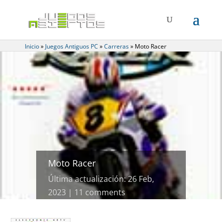
Inicio
»
Juegos Antiguos PC
»
Carreras
»
Moto Racer
Moto Racer
Última actualización: 26 Feb,
2023
11 comments