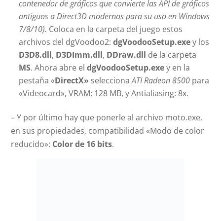
contenedor de gráficos que convierte las API de gráficos
antiguos a Direct3D modernos para su uso en Windows
7/8/10).
Coloca en la carpeta del juego estos
archivos del dgVoodoo2:
dgVoodooSetup.exe
y los
D3D8.dll
,
D3DImm.dll
,
DDraw.dll
de la carpeta
MS
. Ahora abre el
dgVoodooSetup.exe
y en la
pestaña «
DirectX»
selecciona
ATI Radeon 8500
para
«Videocard», VRAM: 128 MB, y Antialiasing: 8x.
– Y por último hay que ponerle al archivo moto.exe,
en sus propiedades, compatibilidad «Modo de color
reducido»:
Color de 16 bits
.