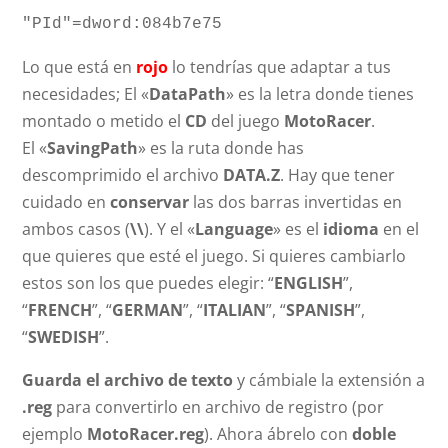
"PId"=dword:084b7e75
Lo que está en
rojo
lo tendrías que adaptar a tus
necesidades; El «
DataPath
» es la letra donde tienes
montado o metido el
CD
del juego
MotoRacer
.
El «
SavingPath
» es la ruta donde has
descomprimido el archivo
DATA.Z
. Hay que tener
cuidado en
conservar
las dos barras invertidas en
ambos casos (
\\
). Y el «
Language
» es el
idioma
en el
que quieres que esté el juego. Si quieres cambiarlo
estos son los que puedes elegir: “
ENGLISH
”,
“
FRENCH
”, “
GERMAN
”, “
ITALIAN
”, “
SPANISH
”,
“
SWEDISH
”.
Guarda el archivo de texto
y cámbiale la extensión a
.reg
para convertirlo en archivo de registro (por
ejemplo
MotoRacer.reg
). Ahora ábrelo con
doble