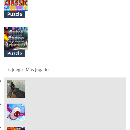
Puzzle
Tetro Classic
Puzzle
Outer Space Arkanoid
Los Juegos Más Jugados