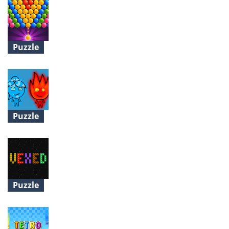
Puzzle
Bubble Kingdom 2
Puzzle
Fireboy And Watergirl 3 In The Ice Temple
Puzzle
Vexed