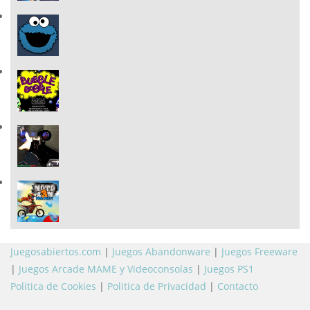
Juegosabiertos.com
|
Juegos Abandonware
|
Juegos Freeware
|
Juegos Arcade MAME y Videoconsolas
|
Juegos PS1
Politica de Cookies
|
Politica de Privacidad
|
Contacto