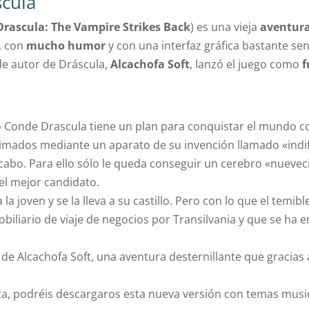
scula
Drascula: The Vampire Strikes Back
) es una vieja
aventura
, con
mucho humor
y con una interfaz gráfica bastante sen
 de autor de Dráscula,
Alcachofa Soft
, lanzó el juego como
f
o Conde Drascula tiene un plan para conquistar el mundo 
imados mediante un aparato de su invención llamado «indif
a cabo. Para ello sólo le queda conseguir un cerebro «nueveci
s el mejor candidato.
la joven y se la lleva a su castillo. Pero con lo que el temi
biliario de viaje de negocios por Transilvania y que se ha e
 de Alcachofa Soft, una aventura desternillante que graci
ta, podréis descargaros esta nueva versión con temas musi