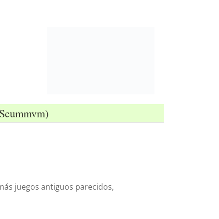
de Scummvm)
s más juegos antiguos parecidos,