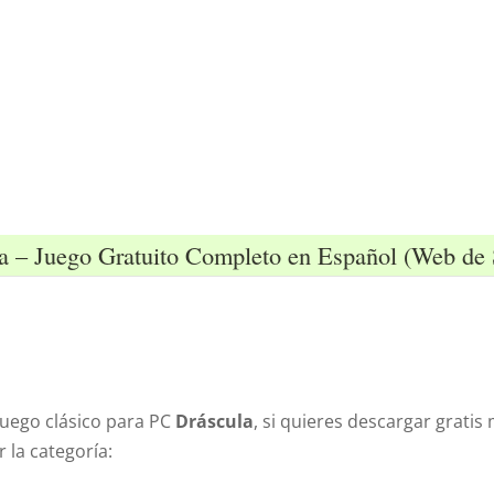
ula – Juego Gratuito Completo en Español (Web 
juego clásico para PC
Dráscula
, si quieres descargar grati
la categoría: