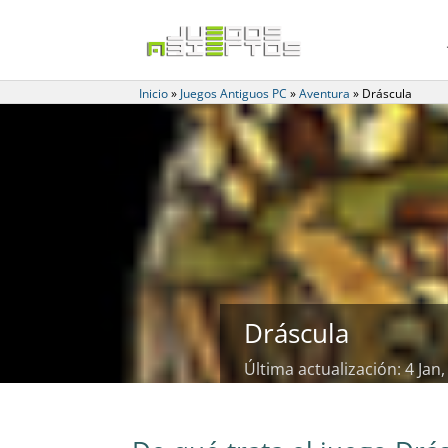
Inicio
»
Juegos Antiguos PC
»
Aventura
»
Dráscula
Dráscula
Última actualización: 4 Jan