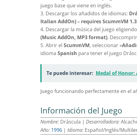
juego base que viene en inglés.
Descargar los añadidos de idiomas:
Drá
Italian AddOn) – requires ScummVM 1.3
Descargar la música del juego eligiend
(Music AddOn, MP3 format)
. Descomprim
Abrir el
ScummVM
, seleccionar «
Añadi
idioma
Spanish
para tener el juego Drásc
Te puede interesar:
Medal of Honor:
Juego funcionando perfectamente en el 
Información del Juego
Nombre:
Dráscula |
Desarrolladora:
Alcacho
Año:
1996
|
Idioma:
Español/Inglés/Multil