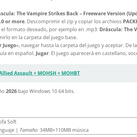
scula: The Vampire Strikes Back – Freeware Version (U
.0 or more
. Descomprimir el zip y copiar los archivos
PACK
o el formato deseado, por ejemplo en .mp3:
Dráscula: The 
irlo en la carpeta del juego base.
r Juego
«, navegar hasta la carpeta del juego y aceptar. De l
ula en español.
Jugar
. El juego aparecerá en castellano, vo
 Allied Assault + MOHSH + MOHBT
año
2026
bajo Windows 10 64 bits.
fa Soft
enguaje |
Tamaño:
34MB+110MB música