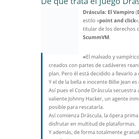
De qué trata el juego Drá
Dráscula: El Vampiro
(
estilo «
point and click
«
titular de los derechos
ScummVM
.
«
El malvado y vampíric
creados con partes de cadáveres rean
plan. Pero él está decidido a llevarlo 
Y el de la bella e inocente Billie Jean e
Así pues el Conde Dráscula secuestra a 
valiente Johnny Hacker, un agente inmo
posible para rescatarla.
Así comienza Dráscula, la ópera prima
disfrutar en multitud de plataformas.
Y además, de forma totalmente gratui