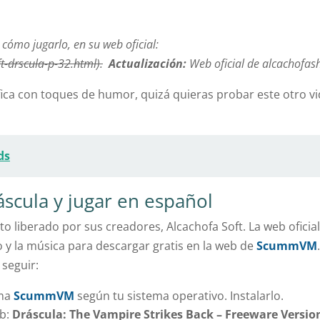
 cómo jugarlo, en su web oficial:
t-drscula-p-32.html
).
Actualización:
Web oficial de alcachofas
áfica con toques de humor, quizá quieras probar este otro 
ds
scula y jugar en español
 liberado por sus creadores, Alcachofa Soft. La web oficial
o y la música para descargar gratis en la web de
ScummVM
seguir:
ama
ScummVM
según tu sistema operativo. Instalarlo.
eb:
Dráscula: The Vampire Strikes Back – Freeware Version