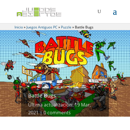
Inicio
»
Juegos Antiguos PC
»
Puzzle
»
Battle Bugs
Battle Bugs
Última actualización: 19 Mar,
2021
0 comments