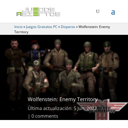
Inicio
»
Juegos Gratuitos PC
»
Disparos
»
Wolfenstein: Enemy
Territory
Wolfenstein: Enemy Territory
Última actualización: 5 Jun, 2022
0 comments