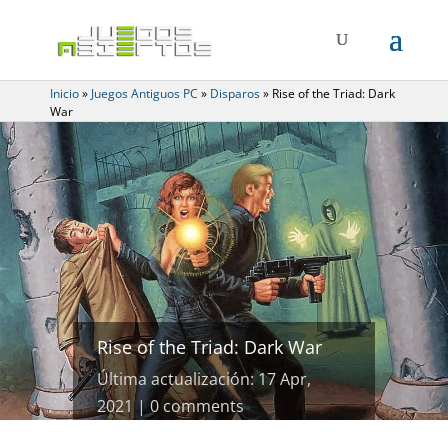
Inicio
»
Juegos Antiguos PC
»
Disparos
»
Rise of the Triad: Dark
War
Rise of the Triad: Dark War
Última actualización: 17 Apr,
2021
0 comments