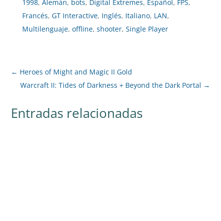
1998
,
Alemán
,
bots
,
Digital Extremes
,
Español
,
FPS
,
Francés
,
GT Interactive
,
Inglés
,
Italiano
,
LAN
,
Multilenguaje
,
offline
,
shooter
,
Single Player
←
Heroes of Might and Magic II Gold
Warcraft II: Tides of Darkness + Beyond the Dark Portal
→
Entradas relacionadas