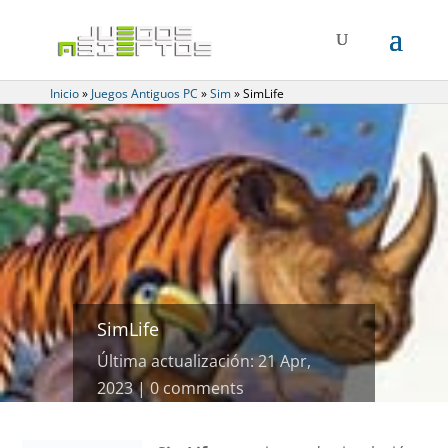
Inicio
»
Juegos Antiguos PC
»
Sim
»
SimLife
SimLife
Última actualización: 21 Apr,
2023
0 comments