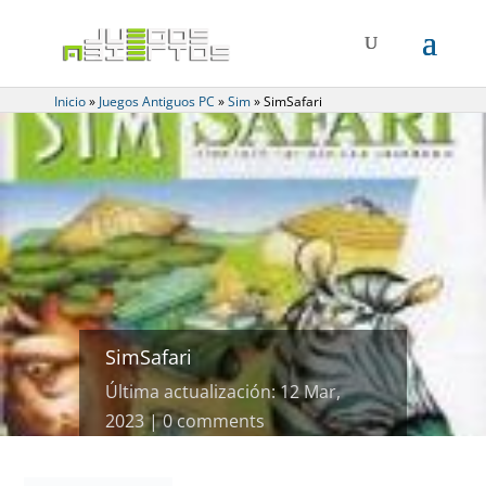
Inicio
»
Juegos Antiguos PC
»
Sim
»
SimSafari
SimSafari
Última actualización: 12 Mar,
2023
0 comments