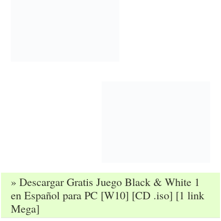
» Descargar Gratis Juego Black & White 1
en Español para PC [W10] [CD .iso] [1 link
Mega]