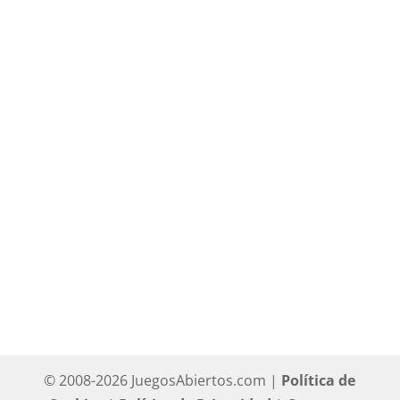
Página 1 de 5
1
2
3
»
Última
»
© 2008-2026 JuegosAbiertos.com |
Política de