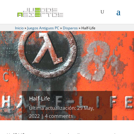
Inicio
»
Juegos Antiguos PC
»
Disparos
»
Half-Life
Half-Life
Última actualización: 29 May,
2022
4 comments