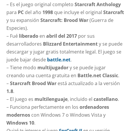
– Es el juego original completo
Starcraft Anthology
para
PC
del año
1998
que incluye el original
Starcraft
y su expansión
Starcraft: Brood War
(Guerra de
Especies).
– Fué
liberado
en
abril del 2017
por sus
desarrolladores
Blizzard Entertainment
y se puede
descargar y jugar gratis totalmente legal. El juego se
juede bajar desde
battle.net
.
– Tiene modo
multijugador
y se puede jugar
creando una cuenta gratuita en
Battle.net Classic
.
–
Starcraft Brood War
está actualizado a la versión
1.8
.
– El juego es
multilenguaje
, incluido el
castellano
.
– Funciona perfectamente en los
ordenadores
modernos
con Windows 7 o Windows Vista y
Windows 10
.
Quizá te interese el juego
SarCraft II
en su versión