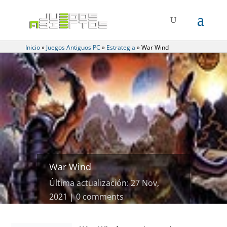
Inicio
»
Juegos Antiguos PC
»
Estrategia
»
War Wind
War Wind
Última actualización: 27 Nov,
2021
0 comments